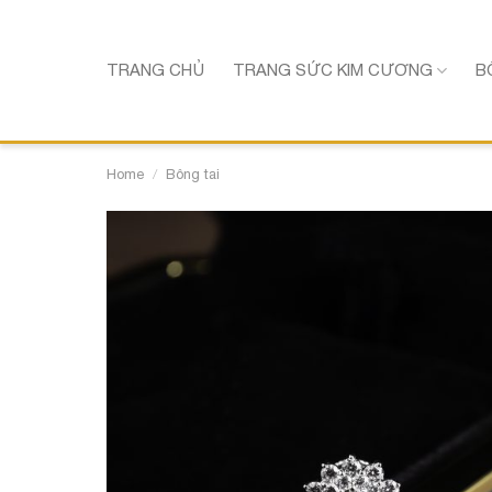
Chuyển
đến
nội
TRANG CHỦ
TRANG SỨC KIM CƯƠNG
B
dung
Home
/
Bông tai
Thêm vào y