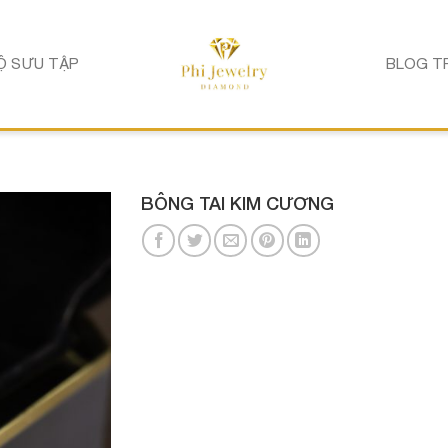
Ộ SƯU TẬP
BLOG T
BÔNG TAI KIM CƯƠNG
êu thích